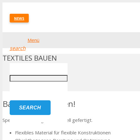
NEWS
Menü
search
TEXTILES BAUEN
Startseite
Textiles Bauen
Bauen mit Blachen!
SEARCH
Spezifische Lösungen individuell gefertigt.
Flexibles Material für flexible Konstruktionen