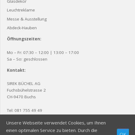
Glasdekor
Leuchtreklame
Messe & Ausstellung
Abdeck-Hauben
Öffnungszeiten:
Mo – Fr: 07:30 – 12:00 | 13:00 – 17:00
Sa – So: geschlossen
Kontakt:
SIREK BÜCHEL AG
Fuchsbühelstrasse 2
CH-9470 Buchs
Tel:
081 755 49 49
Fax: 081 755 49 48
Unsere Webseite verwendet Cookies, um Ihnen
E-Mail:
office@sirek.ch
einen optimalen Service zu bieten. Durch die
OK