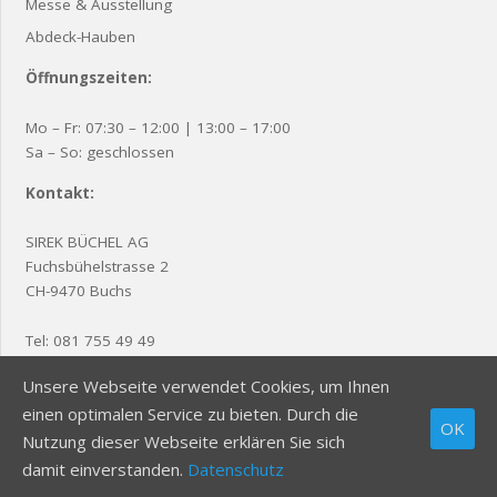
Messe & Ausstellung
Abdeck-Hauben
Öffnungszeiten:
Mo – Fr: 07:30 – 12:00 | 13:00 – 17:00
Sa – So: geschlossen
Kontakt:
SIREK BÜCHEL AG
Fuchsbühelstrasse 2
CH-9470 Buchs
Tel:
081 755 49 49
Fax: 081 755 49 48
Unsere Webseite verwendet Cookies, um Ihnen
E-Mail:
office@sirek.ch
einen optimalen Service zu bieten. Durch die
OK
Nutzung dieser Webseite erklären Sie sich
© Supported by
Fabo Design
|
Impressum
|
Datenschutz
damit einverstanden.
Datenschutz