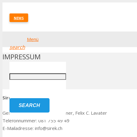
NEWS
Menü
search
IMPRESSUM
Startseite
Impressum
Sirek Büchel AG
SEARCH
Geschäftsführung: Marcus Römer, Felix C. Lavater
Telefonnummer: 081 755 49 49
E-Mailadresse: info@sirek.ch