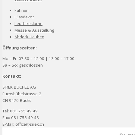
Fahnen
Glasdekor
Leuchtreklame
Messe & Ausstellung
Abdeck-Hauben
Öffnungszeiten:
Mo – Fr: 07:30 – 12:00 | 13:00 – 17:00
Sa – So: geschlossen
Kontakt:
SIREK BÜCHEL AG
Fuchsbühelstrasse 2
CH-9470 Buchs
Tel:
081 755 49 49
Fax: 081 755 49 48
E-Mail:
office@sirek.ch
© Suppo